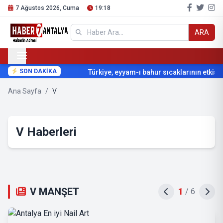
7 Ağustos 2026, Cuma
19:18
ARA
SON DAKİKA
Türkiye, eyyam-ı bahur sıcaklarının etkisi a
Ana Sayfa
/
V
V Haberleri
V MANŞET
1
/
6