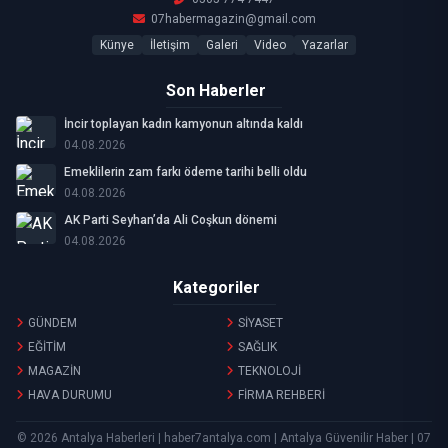
07habermagazin@gmail.com
Künye
İletişim
Galeri
Video
Yazarlar
Son Haberler
İncir toplayan kadın kamyonun altında kaldı
04.08.2026
Emeklilerin zam farkı ödeme tarihi belli oldu
04.08.2026
AK Parti Seyhan’da Ali Coşkun dönemi
04.08.2026
Kategoriler
GÜNDEM
SİYASET
EĞİTİM
SAĞLIK
MAGAZİN
TEKNOLOJİ
HAVA DURUMU
FİRMA REHBERİ
© 2026 Antalya Haberleri | haber7antalya.com | Antalya Güvenilir Haber | 07