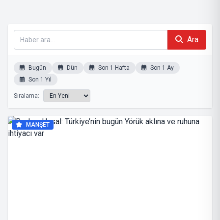
Ara
Bugün
Dün
Son 1 Hafta
Son 1 Ay
Son 1 Yıl
Sıralama:
MANŞET