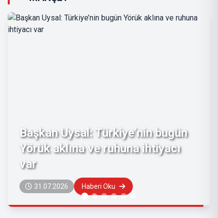
Kemerli Pehlivan Alper Önal,
Aybastı Er Meydanı’nda Zirveye
Çıktı
29.07.2026
Haberi Oku