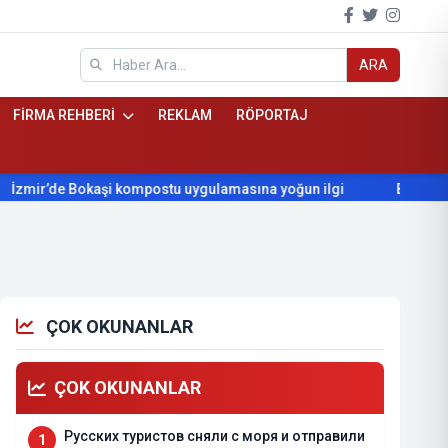
ARA
FİRMA REHBERİ
REKLAM
RÖPORTAJ
de Bokaşi kompostu uygulamasına yoğun ilgi
Beydağ’ın yıllard
ÇOK OKUNANLAR
ÇOK OKUNANLAR
Русских туристов сняли с моря и отправили
1