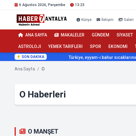
6 Ağustos 2026, Perşembe
13:23
Künye
İletişim
Galeri
ANA SAYFA
MAKALELER
GÜNDEM
SİYASET
ASTROLOJİ
YEMEK TARİFLERİ
SPOR
EKONOMİ
SON DAKİKA
Türkiye, eyyam-ı bahur sıcaklarının etkisi al
Ana Sayfa
/
O
O Haberleri
O MANŞET