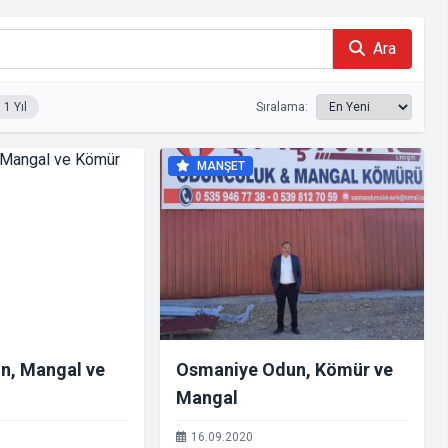
Ara
1 Yıl
Sıralama:
MANŞET
un, Mangal ve
Osmaniye Odun, Kömür ve
Mangal
16.09.2020