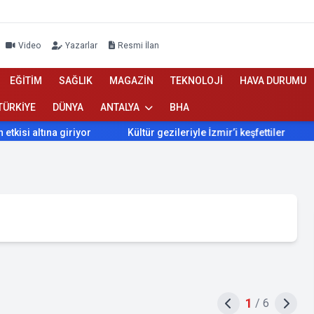
Video
Yazarlar
Resmi İlan
EĞİTİM
SAĞLIK
MAGAZİN
TEKNOLOJİ
HAVA DURUMU
TÜRKİYE
DÜNYA
ANTALYA
BHA
tına giriyor
Kültür gezileriyle İzmir’i keşfettiler
İzmir’
1
/
6