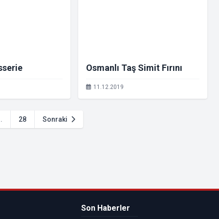
sserie
Osmanlı Taş Simit Fırını
11.12.2019
..
28
Sonraki
Son Haberler