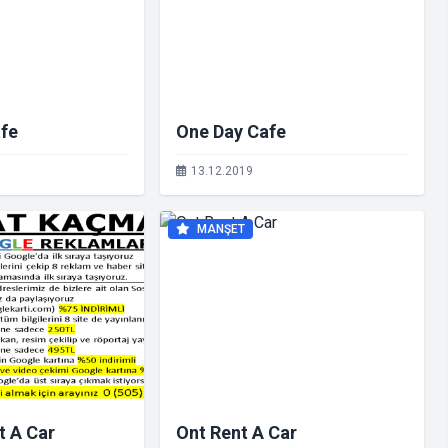
afe
One Day Cafe
13.12.2019
MANŞET
t A Car
Ont Rent A Car