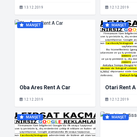
13.12.2019
12.12.2019
MANŞET
MANŞET
Oba Ares Rent A Car
Otari Rent A
12.12.2019
12.12.2019
MANŞET
MANŞET