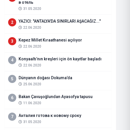
в отель
31.05.2020
YAZICI: "ANTALYA'DA SINIRLARI AŞACAĞIZ..."
2
22.06.2020
Kepez Millet Kıraathanesi açılıyor
3
22.06.2020
Konyaaltı’nın kreşleri için ön kayıtlar başladı
4
22.06.2020
Dünyanın doğası Dokuma’da
5
25.06.2020
Otellere Odun, Mangal ve Kömür
Bakan Çavuşoğlundan Ayasofya tapusu
6
11.06.2020
16.09.2020
Haberi Oku
Анталия готова к новому сроку
7
31.05.2020