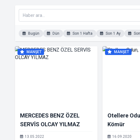
Bugün
Dün
Son 1 Hafta
Son 1 Ay
Son 
MANŞET
MANŞET
MERCEDES BENZ ÖZEL
Otellere Od
SERVİS OLCAY YILMAZ
Kömür
13.05.2022
16.09.2020