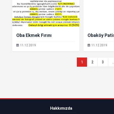
Oba Ekmek Fırını
Obaköy Pati
11.12.2019
11.12.2019
1
2
3
.
Hakkımızda