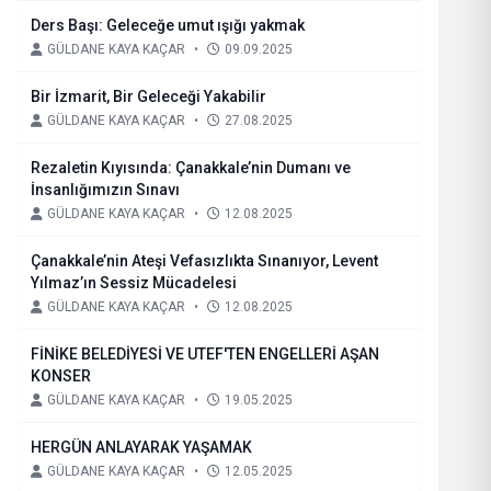
Ders Başı: Geleceğe umut ışığı yakmak
GÜLDANE KAYA KAÇAR
•
09.09.2025
Bir İzmarit, Bir Geleceği Yakabilir
GÜLDANE KAYA KAÇAR
•
27.08.2025
Rezaletin Kıyısında: Çanakkale’nin Dumanı ve
İnsanlığımızın Sınavı
GÜLDANE KAYA KAÇAR
•
12.08.2025
Çanakkale’nin Ateşi Vefasızlıkta Sınanıyor, Levent
Yılmaz’ın Sessiz Mücadelesi
GÜLDANE KAYA KAÇAR
•
12.08.2025
FİNİKE BELEDİYESİ VE UTEF'TEN ENGELLERİ AŞAN
KONSER
GÜLDANE KAYA KAÇAR
•
19.05.2025
HERGÜN ANLAYARAK YAŞAMAK
GÜLDANE KAYA KAÇAR
•
12.05.2025