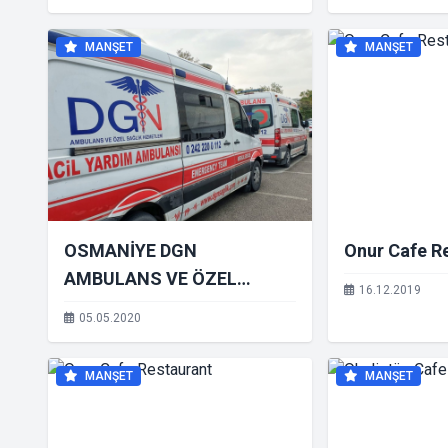
MANŞET
MANŞET
OSMANİYE DGN
Onur Cafe R
AMBULANS VE ÖZEL
16.12.2019
SAĞLIK HİZMETLERİ
05.05.2020
MANŞET
MANŞET