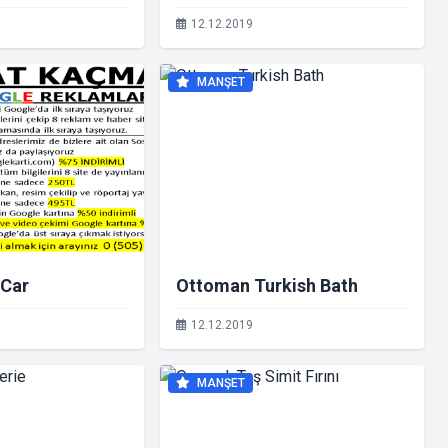
12.12.2019
MANŞET
 Car
Ottoman Turkish Bath
12.12.2019
MANŞET