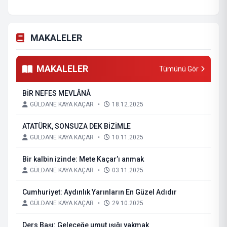
MAKALELER
MAKALELER
Tümünü Gör
BİR NEFES MEVLÂNÂ
GÜLDANE KAYA KAÇAR
•
18.12.2025
ATATÜRK, SONSUZA DEK BİZİMLE
GÜLDANE KAYA KAÇAR
•
10.11.2025
Bir kalbin izinde: Mete Kaçar’ı anmak
GÜLDANE KAYA KAÇAR
•
03.11.2025
Cumhuriyet: Aydınlık Yarınların En Güzel Adıdır
GÜLDANE KAYA KAÇAR
•
29.10.2025
Ders Başı: Geleceğe umut ışığı yakmak