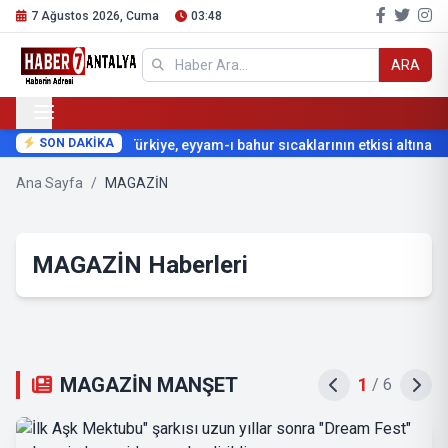
7 Ağustos 2026, Cuma
03:48
ARA
SON DAKİKA
Türkiye, eyyam-ı bahur sıcaklarının etkisi altına giri
Ana Sayfa
/
MAGAZİN
MAGAZİN Haberleri
MAGAZİN MANŞET
2
/
6