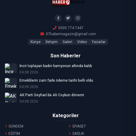
0505 774 7447
07habermagazin@gmail.com
Künye
İletişim
Galeri
Video
Yazarlar
Son Haberler
İncir toplayan kadın kamyonun altında kaldı
04.08.2026
Emeklilerin zam farkı ödeme tarihi belli oldu
04.08.2026
AK Parti Seyhan’da Ali Coşkun dönemi
04.08.2026
Kategoriler
GÜNDEM
SİYASET
EĞİTİM
SAĞLIK