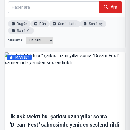
Ara
Bugün
Dün
Son 1 Hafta
Son 1 Ay
Son 1 Yıl
Sıralama:
MANŞET
İlk Aşk Mektubu" şarkısı uzun yıllar sonra
"Dream Fest" sahnesinde yeniden seslendirildi.