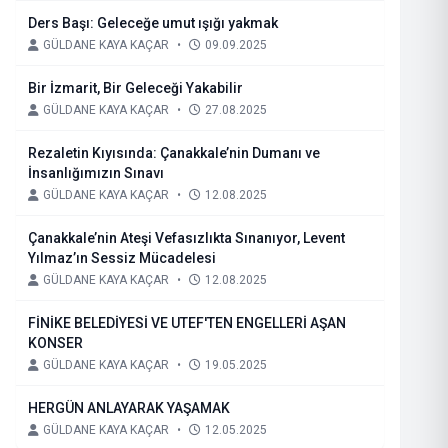
Ders Başı: Geleceğe umut ışığı yakmak
GÜLDANE KAYA KAÇAR
•
09.09.2025
Bir İzmarit, Bir Geleceği Yakabilir
GÜLDANE KAYA KAÇAR
•
27.08.2025
Rezaletin Kıyısında: Çanakkale’nin Dumanı ve
İnsanlığımızın Sınavı
GÜLDANE KAYA KAÇAR
•
12.08.2025
Çanakkale’nin Ateşi Vefasızlıkta Sınanıyor, Levent
Yılmaz’ın Sessiz Mücadelesi
GÜLDANE KAYA KAÇAR
•
12.08.2025
FİNİKE BELEDİYESİ VE UTEF'TEN ENGELLERİ AŞAN
KONSER
GÜLDANE KAYA KAÇAR
•
19.05.2025
HERGÜN ANLAYARAK YAŞAMAK
GÜLDANE KAYA KAÇAR
•
12.05.2025