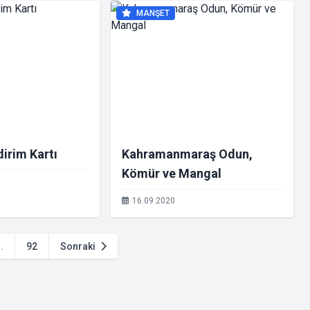
MANŞET
dirim Kartı
Kahramanmaraş Odun,
Kömür ve Mangal
16.09.2020
..
92
Sonraki