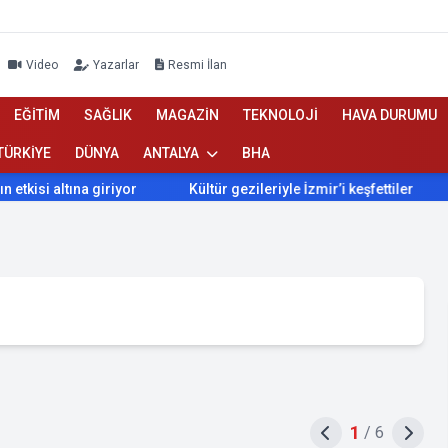
Video
Yazarlar
Resmi İlan
EĞİTİM
SAĞLIK
MAGAZİN
TEKNOLOJİ
HAVA DURUMU
TÜRKİYE
DÜNYA
ANTALYA
BHA
altına giriyor
Kültür gezileriyle İzmir’i keşfettiler
İzmir
1
/
6