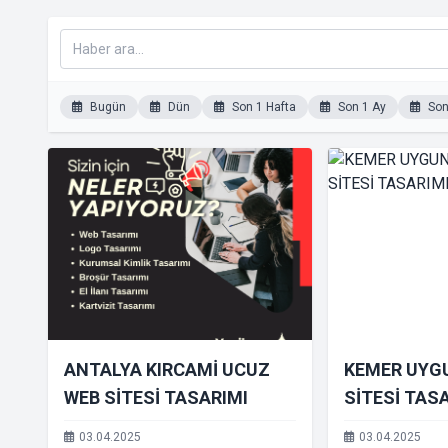
Bugün
Dün
Son 1 Hafta
Son 1 Ay
Son 
ANTALYA KIRCAMİ UCUZ
KEMER UYGU
WEB SİTESİ TASARIMI
SİTESİ TAS
03.04.2025
03.04.2025