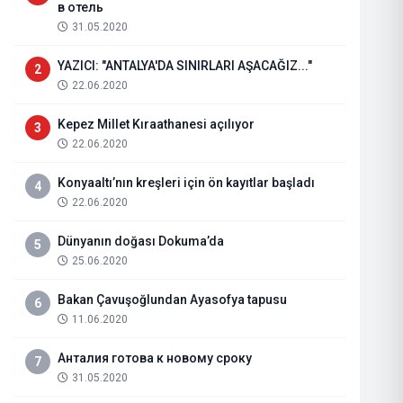
в отель
31.05.2020
YAZICI: "ANTALYA'DA SINIRLARI AŞACAĞIZ..."
2
22.06.2020
Kepez Millet Kıraathanesi açılıyor
3
22.06.2020
Konyaaltı’nın kreşleri için ön kayıtlar başladı
4
22.06.2020
Dünyanın doğası Dokuma’da
5
25.06.2020
KARDEŞLER POMPA ANTALYA
Bakan Çavuşoğlundan Ayasofya tapusu
6
11.06.2020
16.04.2022
Haberi Oku
Анталия готова к новому сроку
7
31.05.2020