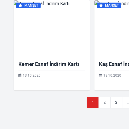
MANŞET
MANŞET
Kemer Esnaf İndirim Kartı
Kaş Esnaf İn
13.10.2020
13.10.2020
1
2
3
.