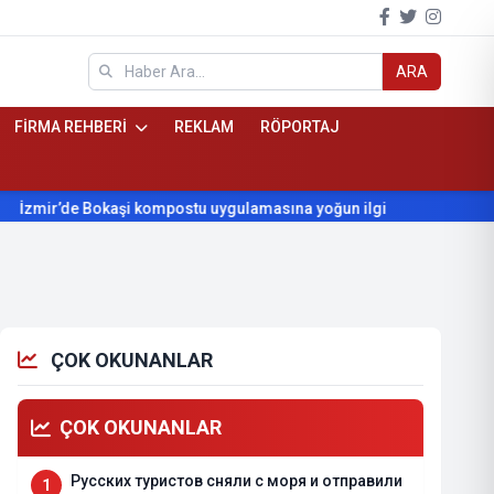
ARA
FİRMA REHBERİ
REKLAM
RÖPORTAJ
’de Bokaşi kompostu uygulamasına yoğun ilgi
Beydağ’ın yılla
ÇOK OKUNANLAR
ÇOK OKUNANLAR
Русских туристов сняли с моря и отправили
1