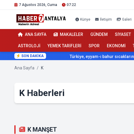
7 Ağustos 2026, Cuma
07:22
Künye
İletişim
Galeri
ANA SAYFA
MAKALELER
GÜNDEM
SİYASET
ASTROLOJİ
YEMEK TARİFLERİ
SPOR
EKONOMİ
SON DAKİKA
Türkiye, eyyam-ı bahur sıcaklarının etkisi 
Ana Sayfa
/
K
K Haberleri
K MANŞET