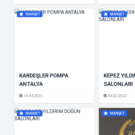
MANŞET
MANŞET
KARDEŞLER POMPA
KEPEZ YILD
ANTALYA
SALONLARI
16.04.2022
04.02.2022
MANŞET
MANŞET