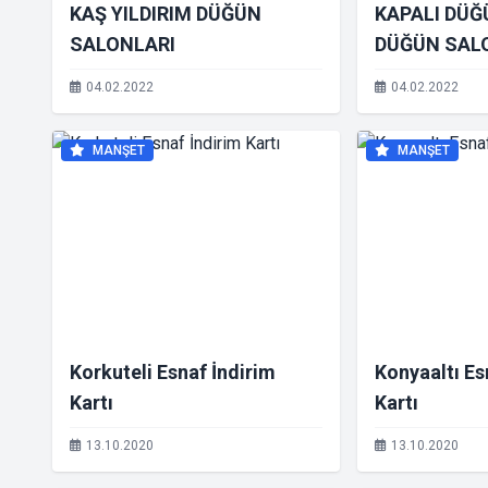
KAŞ YILDIRIM DÜĞÜN
KAPALI DÜĞ
SALONLARI
DÜĞÜN SAL
04.02.2022
04.02.2022
MANŞET
MANŞET
Korkuteli Esnaf İndirim
Konyaaltı Es
Kartı
Kartı
13.10.2020
13.10.2020