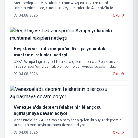
Meteoroloji Genel Müdürlüğü'nün 4 Ağustos 2026 tarihli
tahminlerine göre, yurdun kuzey kesimleri ile Akdeniz'in iç
bölgelerinde yer yer sağanak ve gök gürültülü sağanak yağış
04.08.2026
Oku
bekleniyor.
Beşiktaş ve Trabzonspor'un Avrupa yolundaki
muhtemel rakipleri netleşti
UEFA Avrupa Ligi play-off turu kura çekimi sonrası Beşiktaş ve
Trabzonspor'un olası rakipleri belli oldu. Avrupa kupalarında
yoluna devam eden Beşiktaş ve Trabzonspor, grup aşamasına
04.08.2026
Oku
kalabilmek için kritik eşleşmelerle karşı karşıya gelecek.
Venezuela'da deprem felaketinin bilançosu
ağırlaşmaya devam ediyor
Venezuela'da 24 Haziran'da meydana gelen iki büyük depremin
ardından can kaybı artmaya devam ediyor.
04.08.2026
Oku