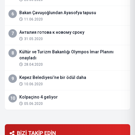
Bakan Çavuşoğlundan Ayasofya tapusu
6
11.06.2020
Анталия готова к новому сроку
7
31.05.2020
Kültür ve Turizm Bakanlığı Olympos İmar Planını
8
onayladı
28.04.2020
Kepez Belediyesi’ne bir ödül daha
9
10.06.2020
Kolpaçino 4 geliyor
10
05.06.2020
BİZİ TAKİP EDİN