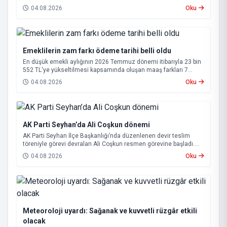
annesi 65 yaşındaki kadın hayatını kaybetti.
04.08.2026
Oku
Emeklilerin zam farkı ödeme tarihi belli oldu
En düşük emekli aylığının 2026 Temmuz dönemi itibarıyla 23 bin
552 TL'ye yükseltilmesi kapsamında oluşan maaş farkları 7
Ağustos 2026 tarihinde hesaplara yatırılacak.
04.08.2026
Oku
AK Parti Seyhan’da Ali Coşkun dönemi
AK Parti Seyhan İlçe Başkanlığı’nda düzenlenen devir teslim
töreniyle görevi devralan Ali Coşkun resmen görevine başladı.
Hizmet vurgusu yapan Coşkun, “AK Partili olmak, bu ülkenin her
04.08.2026
Oku
metrekaresine sevdalı olmaktır” dedi.
Meteoroloji uyardı: Sağanak ve kuvvetli rüzgâr etkili
olacak