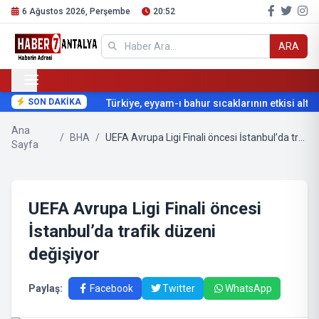
6 Ağustos 2026, Perşembe
20:52
ARA
SON DAKİKA
Türkiye, eyyam-ı bahur sıcaklarının etkisi altına
Ana
/
BHA
/
UEFA Avrupa Ligi Finali öncesi İstanbul’da trafik düzeni değişiyor
Sayfa
UEFA Avrupa Ligi Finali öncesi
İstanbul’da trafik düzeni
değişiyor
Paylaş:
Facebook
Twitter
WhatsApp