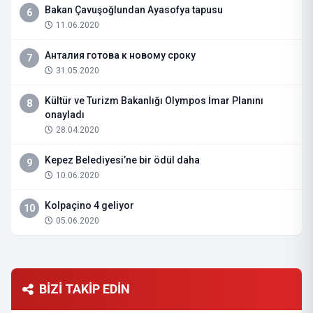
Bakan Çavuşoğlundan Ayasofya tapusu
6
11.06.2020
Анталия готова к новому сроку
7
31.05.2020
Kültür ve Turizm Bakanlığı Olympos İmar Planını
8
onayladı
28.04.2020
Kepez Belediyesi’ne bir ödül daha
9
10.06.2020
Kolpaçino 4 geliyor
10
05.06.2020
BİZİ TAKİP EDİN