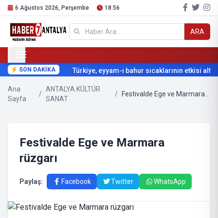
6 Ağustos 2026, Perşembe
18:56
ARA
SON DAKİKA
Türkiye, eyyam-ı bahur sıcaklarının etkisi altına
Ana
ANTALYA KÜLTÜR
/
/
Festivalde Ege ve Marmara rüzgarı
Sayfa
SANAT
Festivalde Ege ve Marmara
rüzgarı
Paylaş:
Facebook
Twitter
WhatsApp