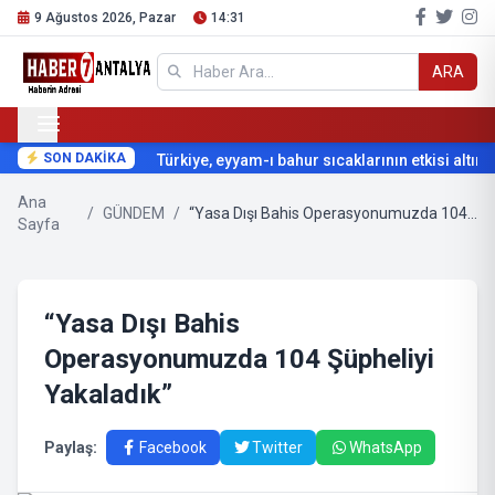
9 Ağustos 2026, Pazar
14:31
ARA
SON DAKİKA
Türkiye, eyyam-ı bahur sıcaklarının etkisi altına g
Ana
/
GÜNDEM
/
“Yasa Dışı Bahis Operasyonumuzda 104 Şüpheliyi Yakaladık”
Sayfa
“Yasa Dışı Bahis
Operasyonumuzda 104 Şüpheliyi
Yakaladık”
Paylaş:
Facebook
Twitter
WhatsApp