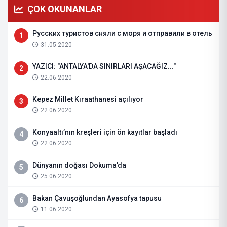
ÇOK OKUNANLAR
Русских туристов сняли с моря и отправили в отель
1
31.05.2020
YAZICI: "ANTALYA'DA SINIRLARI AŞACAĞIZ..."
2
22.06.2020
Kepez Millet Kıraathanesi açılıyor
3
22.06.2020
Konyaaltı’nın kreşleri için ön kayıtlar başladı
4
22.06.2020
Dünyanın doğası Dokuma’da
5
25.06.2020
Bakan Çavuşoğlundan Ayasofya tapusu
6
11.06.2020