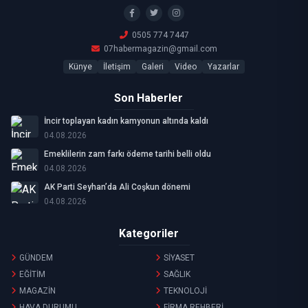
0505 774 7447
07habermagazin@gmail.com
Künye
İletişim
Galeri
Video
Yazarlar
Son Haberler
İncir toplayan kadın kamyonun altında kaldı
04.08.2026
Emeklilerin zam farkı ödeme tarihi belli oldu
04.08.2026
AK Parti Seyhan’da Ali Coşkun dönemi
04.08.2026
Kategoriler
GÜNDEM
SİYASET
EĞİTİM
SAĞLIK
MAGAZİN
TEKNOLOJİ
HAVA DURUMU
FİRMA REHBERİ