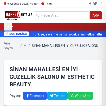
9 Ağustos 2026, Pazar
14:01
ARA
SON DAKİKA
Türkiye, eyyam-ı bahur sıcaklarının etkisi altına g
Ana
/
M
/
SİNAN MAHALLESİ EN İYİ GÜZELLİK SALONU M ESTHETIC BEAUTY
Sayfa
SİNAN MAHALLESİ EN İYİ
GÜZELLİK SALONU M ESTHETIC
BEAUTY
Paylaş:
Facebook
Twitter
WhatsApp