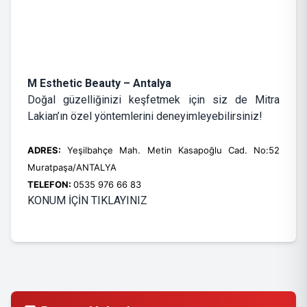
M Esthetic Beauty – Antalya
Doğal güzelliğinizi keşfetmek için siz de Mitra
Lakian’ın özel yöntemlerini deneyimleyebilirsiniz!
ADRES:
Yeşilbahçe
M
ah. Metin Kasapoğlu C
a
d. No:52
Muratpaşa/ANTALYA
TELEFON:
0535 976 66 83
KONUM İÇİN TIKLAYINIZ