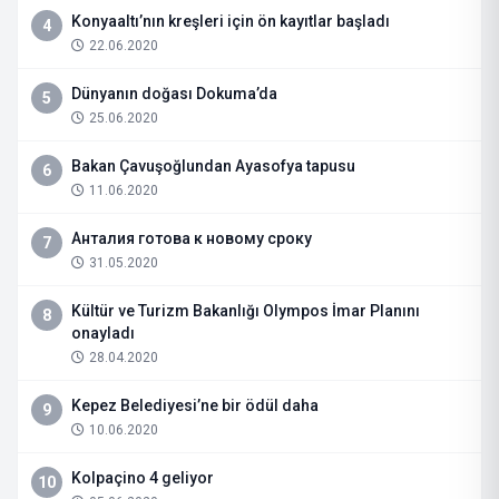
Konyaaltı’nın kreşleri için ön kayıtlar başladı
4
22.06.2020
Dünyanın doğası Dokuma’da
5
25.06.2020
Bakan Çavuşoğlundan Ayasofya tapusu
6
11.06.2020
Анталия готова к новому сроку
7
31.05.2020
Kültür ve Turizm Bakanlığı Olympos İmar Planını
8
onayladı
28.04.2020
Kepez Belediyesi’ne bir ödül daha
9
10.06.2020
Kolpaçino 4 geliyor
10