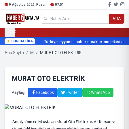
9 Ağustos 2026, Pazar
07:51
ARA
SON DAKİKA
Türkiye, eyyam-ı bahur sıcaklarının etkisi altın
Ana Sayfa
/
M
/
MURAT OTO ELEKTRİK
MURAT OTO ELEKTRİK
Paylaş:
Facebook
Twitter
WhatsApp
Antalya’nın en iyi ustaları Murat Oto Elektrikte. Ali Kurşun ve