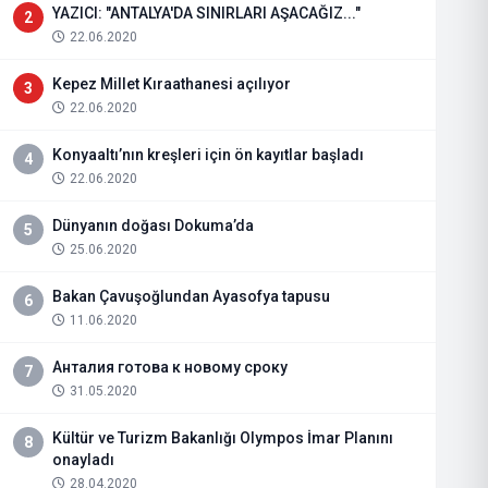
YAZICI: "ANTALYA'DA SINIRLARI AŞACAĞIZ..."
2
22.06.2020
Kepez Millet Kıraathanesi açılıyor
3
22.06.2020
Konyaaltı’nın kreşleri için ön kayıtlar başladı
4
22.06.2020
Dünyanın doğası Dokuma’da
5
25.06.2020
Bakan Çavuşoğlundan Ayasofya tapusu
6
11.06.2020
Анталия готова к новому сроку
7
31.05.2020
Kültür ve Turizm Bakanlığı Olympos İmar Planını
8
onayladı
28.04.2020