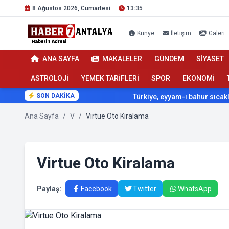
8 Ağustos 2026, Cumartesi
13:35
Künye
İletişim
Galeri
ANA SAYFA
MAKALELER
GÜNDEM
SİYASET
ASTROLOJİ
YEMEK TARİFLERİ
SPOR
EKONOMİ
SON DAKİKA
Türkiye, eyyam-ı bahur sıcaklarını
Ana Sayfa
/
V
/
Virtue Oto Kiralama
Virtue Oto Kiralama
Paylaş:
Facebook
Twitter
WhatsApp