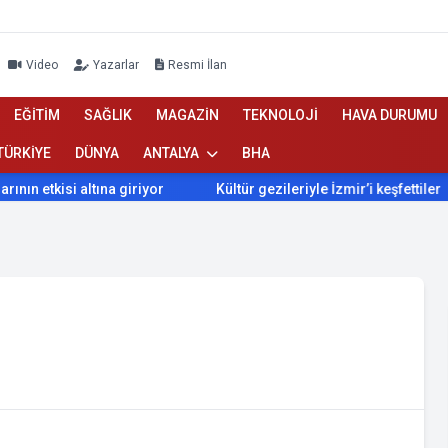
Video
Yazarlar
Resmi İlan
EĞİTİM
SAĞLIK
MAGAZİN
TEKNOLOJİ
HAVA DURUMU
TÜRKİYE
DÜNYA
ANTALYA
BHA
n etkisi altına giriyor
Kültür gezileriyle İzmir’i keşfettiler