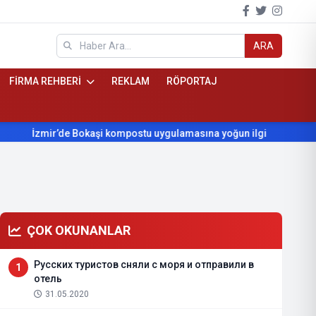
ARA
FİRMA REHBERİ
REKLAM
RÖPORTAJ
İzmir’de Bokaşi kompostu uygulamasına yoğun ilgi
Beydağ
ÇOK OKUNANLAR
Русских туристов сняли с моря и отправили в
1
отель
31.05.2020